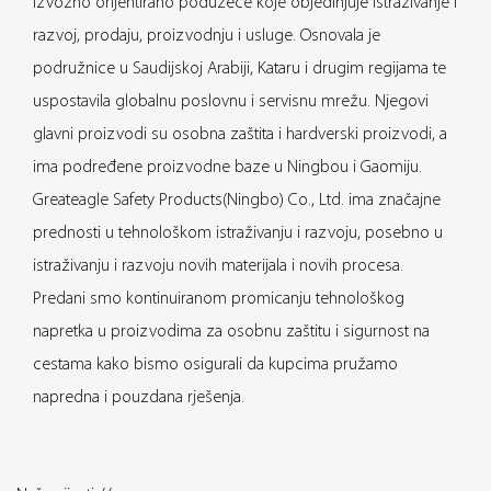
izvozno orijentirano poduzeće koje objedinjuje istraživanje i
razvoj, prodaju, proizvodnju i usluge. Osnovala je
podružnice u Saudijskoj Arabiji, Kataru i drugim regijama te
uspostavila globalnu poslovnu i servisnu mrežu. Njegovi
glavni proizvodi su osobna zaštita i hardverski proizvodi, a
ima podređene proizvodne baze u Ningbou i Gaomiju.
Greateagle Safety Products(Ningbo) Co., Ltd. ima značajne
prednosti u tehnološkom istraživanju i razvoju, posebno u
istraživanju i razvoju novih materijala i novih procesa.
Predani smo kontinuiranom promicanju tehnološkog
napretka u proizvodima za osobnu zaštitu i sigurnost na
cestama kako bismo osigurali da kupcima pružamo
napredna i pouzdana rješenja.