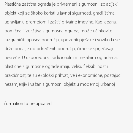
Plastična zaštitna ograda je privremeni sigurnosni izolacijski
objekt koji se široko koristi u javnoj sigurnosti, gradilištima,
upravljanju prometom i zaštiti privatne imovine. Kao lagana,
pomična i izdržljiva sigurnosna ograda, može učinkovito
razgraničiti opasna područja, upozoriti pješake i vozila da se
drže podalje od određenih područja, čime se sprječavaju
nesreće. U usporedbi s tradicionalnim metalnim ogradama,
plastične sigurnosne ograde imaju veliku fleksibilnost i
praktičnost, te su ekološki prihvatljive i ekonomične, postajući
nezamjenjiv i važan sigurnosni objekt u modernoj urbanoj
gradnji i upravljanju prometom.
Kroz godine istraživanja, razvoja i inovacija, u kombinaciji s
information to be updated
potražnjom na globalnom tržištu, Greateagle Safety lansirao je
niz plastičnih proizvoda za sigurnosnu ogradu visokih
performansi, s ciljem pružanja profesionalnih i pouzdanih