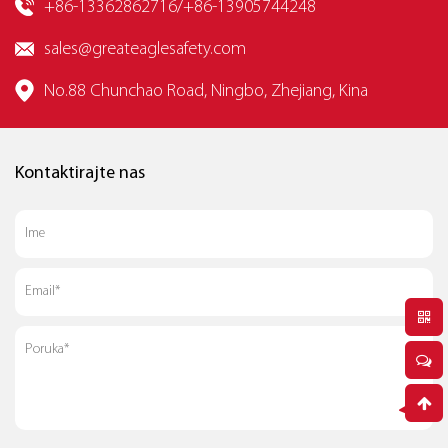
+86-13362862716/+86-13905744248
sales@greateaglesafety.com
No.88 Chunchao Road, Ningbo, Zhejiang, Kina
Kontaktirajte nas