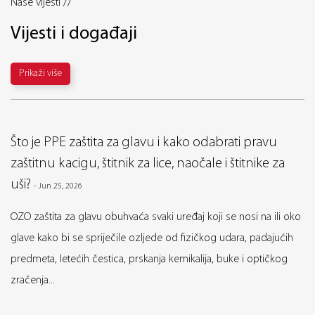
Naše vijesti //
Vijesti i događaji
Prikaži više
Što je PPE zaštita za glavu i kako odabrati pravu
zaštitnu kacigu, štitnik za lice, naočale i štitnike za
uši?
-
Jun 25, 2026
OZO zaštita za glavu obuhvaća svaki uređaj koji se nosi na ili oko
glave kako bi se spriječile ozljede od fizičkog udara, padajućih
predmeta, letećih čestica, prskanja kemikalija, buke i optičkog
zračenja...