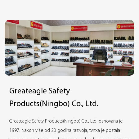
sigurnosnih rješenja za različite industrije i scenarije. Bilo da se
radi o gradilištima, usmjeravanju prometa, izolaciji područja
aktivnosti ili privremenoj ogradi, zaštiti mjesta nesreće i drugim
prilikama, plastična sigurnosna ograda Greateagle Safety može
pružiti visokokvalitetnu zaštitu.
Greateagle Safety
Products(Ningbo) Co., Ltd.
Greateagle Safety Products(Ningbo) Co., Ltd. osnovana je
1997. Nakon više od 20 godina razvoja, tvrtka je postala